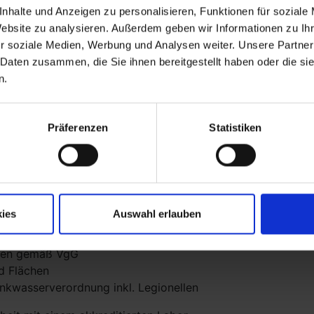
nhalte und Anzeigen zu personalisieren, Funktionen für soziale
Website zu analysieren. Außerdem geben wir Informationen zu I
r soziale Medien, Werbung und Analysen weiter. Unsere Partner
 Daten zusammen, die Sie ihnen bereitgestellt haben oder die s
n.
ygienefachberaterin unterstütze ich Sie gern in der Umsetz
Präferenzen
Statistiken
snah umsetzen können.
en und lösungsorientierten Vorgehensweise, enger Kommuni
ein best practice Hygienemanagement mit Ihnen und Ihre
Angebotserstellung:
ies
Auswahl erlauben
 Bioindikatoren
doskopaufbereitungsmaschinen
inen gemäß VgG
d Flächen
inkwasserverordnung inkl. Legionellen