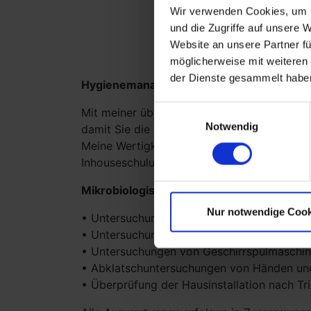
Untersuchungen
Wir verwenden Cookies, um I
und die Zugriffe auf unsere 
Website an unsere Partner fü
möglicherweise mit weiteren
der Dienste gesammelt habe
Hygienemanagement
Einwilligungsauswahl
Mit meiner über 10jährigen Erfahrung als H
Notwendig
damit Sie die gesetzlichen Vorgaben praxi
Meine Wertigkeit liegt auf einer praxisnah
Inhouseschulungen und Unterweisungen um 
Mikrobiologische Untersuchungen, nach 
Nur notwendige Cook
• Untersuchungen von Sterilisatoren mittels
• Untersuchungen von Endoskopen und En
• Untersuchungen von Geschirrspülmasch
• Abklatschuntersuchungen von Händen un
• Überprüfung der Hausinstallation nach Tr