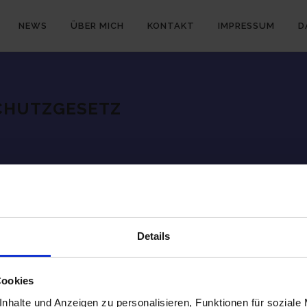
NEWS
ÜBER MICH
KONTAKT
IMPRESSUM
D
CHUTZGESETZ
Details
utzgesetz wird in großen Teilen erst zum 01.01.2018 in Kraft trete
Cookies
nhalte und Anzeigen zu personalisieren, Funktionen für soziale