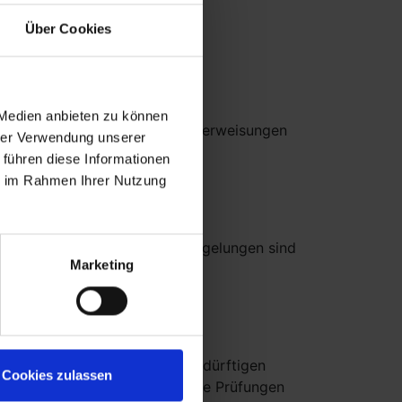
Über Cookies
 Medien anbieten zu können
x Meetings sind unsere Kurzunterweisungen
hrer Verwendung unserer
 führen diese Informationen
ie im Rahmen Ihrer Nutzung
8 in Kraft treten. Von den Regelungen sind
Marketing
 30 ProdSG zu überwachungsbedürftigen
Cookies zulassen
dnung (BetrSichV) geregelt. Die Prüfungen