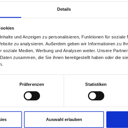
Details
tsschutz
/
Hygiene
Cookies
nhalte und Anzeigen zu personalisieren, Funktionen für soziale
 Sie brauchen – denn Ihre Prävention beginnt hier! Toolbo
Website zu analysieren. Außerdem geben wir Informationen zu I
rei, ortsunabhängig! Sie haben Interesse …
r soziale Medien, Werbung und Analysen weiter. Unsere Partner
 Daten zusammen, die Sie ihnen bereitgestellt haben oder die s
n.
 kommt 2018
tterschutzgesetz wird in großen Teilen erst zum 01.01.201
Präferenzen
Statistiken
sschutz für sie verstärkt. …
erordnung als Prüfgrundlage
undlage Aufzugsanlagen gehören im Sinne des § 2 Nummer
ies
Auswahl erlauben
gsbedürftige Anlagen sind in der Betriebssicherheitsveror