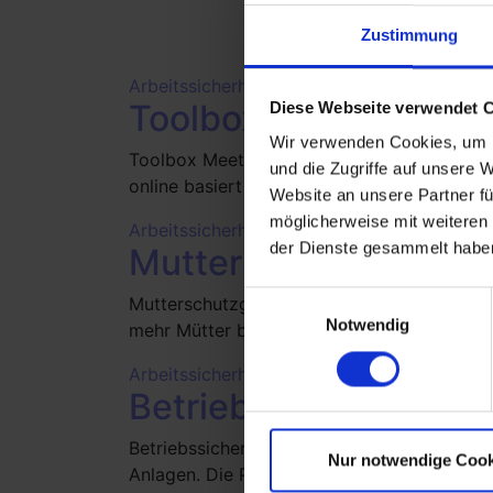
Zustimmung
Arbeitssicherheit
/
Brandschutz
/
Gesundhei
Toolbox Meetings
Diese Webseite verwendet 
Wir verwenden Cookies, um I
Toolbox Meetings Wir bieten Ihnen das, was
und die Zugriffe auf unsere 
online basiert via Zoom! Flexibel, kontaktf
Website an unsere Partner fü
möglicherweise mit weiteren
Arbeitssicherheit
der Dienste gesammelt habe
Mutterschutzgesetz
Einwilligungsauswahl
Mutterschutzgesetz kommt 2018 Das neue Mu
Notwendig
mehr Mütter betroffen, auch wird der Arbeit
Arbeitssicherheit
Betriebssicherheitsv
Betriebssicherheitsverordnung als Prüfgr
Nur notwendige Cook
Anlagen. Die Prüfgrundlagen für überwachun