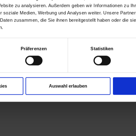
Website zu analysieren. Außerdem geben wir Informationen zu I
r soziale Medien, Werbung und Analysen weiter. Unsere Partner
 Daten zusammen, die Sie ihnen bereitgestellt haben oder die s
n.
h unterschiedliche Erreger (Bakterien, Viren, Pilze, Parasi
Präferenzen
Statistiken
occus aureus (MRSA) Der Erreger Staphylococcus aureus bes
uf Facebook
ies
Auswahl erlauben
Theme von FameThemes