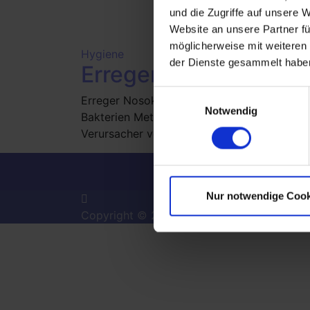
und die Zugriffe auf unsere 
Website an unsere Partner fü
möglicherweise mit weiteren
Hygiene
der Dienste gesammelt habe
Erreger
Einwilligungsauswahl
Erreger Nosokomiale Infektionen werden durc
Notwendig
Bakterien Methicillin-resistente Staphyloc
Verursacher von außerhalb des …
Besuche uns a
Nur notwendige Cook
Copyright © 2026 AGH Heinen
–
OnePress